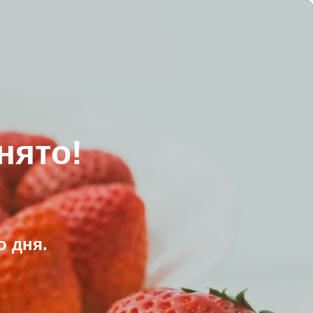
нято!
 дня.
.