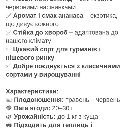
червоними насінинками
✅
Аромат і смак ананаса
– екзотика,
що дивує кожного
✅
Стійка до хвороб
– адаптована до
нашого клімату
✅
Цікавий сорт для гурманів і
нішевого ринку
✅
Добре поєднується з класичними
сортами у вирощуванні
Характеристики:
📅
Плодоношення:
травень – червень
🍓
Вага ягоди:
20–30 г
🌿
Урожайність:
до 1 кг з куща
🚜
Підходить для теплиць і