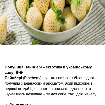
Полуниця Пайнбері – екзотика в українському
саду! 🍍🍓
Пайнбері
(Pineberry) – унікальний сорт білоплідної
полуниці з ананасовим ароматом, який підкорює з
першої ягоди! Це справжня родзинка для тих, хто
шукає щось незвичне – як для себе, так і для бізнесу.
🔹
Опис сорту