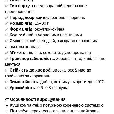
✅
Тип сорту:
середньоранній, одноразове
плодоношення
✅
Період дозрівання:
травень – червень
✅
Розмір ягід:
15–30 г
✅
Форма ягід:
округло-конічна
✅
Колір:
білий із червоними насінинами
✅
Смак:
ніжний, солодкий, з яскраво вираженим
ароматом ананаса
✅
М’якоть:
щільна, соковита, дуже ароматна
✅
Транспортабельність:
хороша – ягоди щільні, не
мнуться
✅
Стійкість до хвороб:
висока, особливо до
грибкових захворювань
✅
Зимостійкість:
добра, витримує морози до –20°C
✅
Урожайність:
0,6–0,8 кг з куща
🌱
Особливості вирощування
🔸 Кущі компактні, з потужною кореневою системою
🔸 Потребує перехресного запилення – найкраще