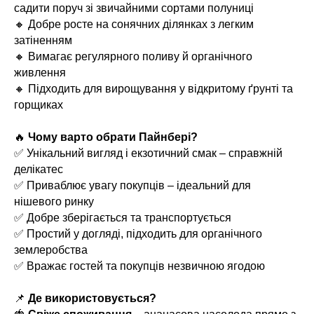
садити поруч зі звичайними сортами полуниці
🔸 Добре росте на сонячних ділянках з легким
затіненням
🔸 Вимагає регулярного поливу й органічного
живлення
🔸 Підходить для вирощування у відкритому ґрунті та
горщиках
🔥
Чому варто обрати Пайнбері?
✅ Унікальний вигляд і екзотичний смак – справжній
делікатес
✅ Приваблює увагу покупців – ідеальний для
нішевого ринку
✅ Добре зберігається та транспортується
✅ Простий у догляді, підходить для органічного
землеробства
✅ Вражає гостей та покупців незвичною ягодою
📌
Де використовується?