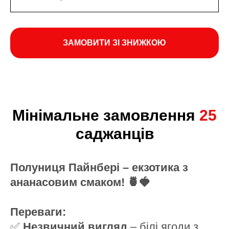
ЗАМОВИТИ ЗІ ЗНИЖКОЮ
Мінімальне замовлення
25
саджанців
Полуниця Пайнбері – екзотика з
ананасовим смаком! 🍍🍓
Переваги:
✅
Незвичний вигляд
– білі ягоди з