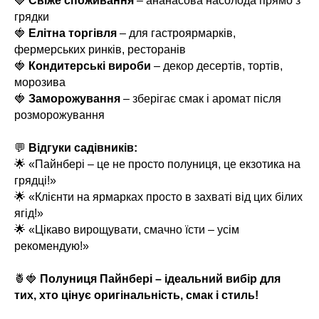
🍓
Свіже споживання
– ананасова насолода прямо з
грядки
🍓
Елітна торгівля
– для гастроярмарків,
фермерських ринків, ресторанів
🍓
Кондитерські вироби
– декор десертів, тортів,
морозива
🍓
Заморожування
– зберігає смак і аромат після
розморожування
💬
Відгуки садівників:
🌟 «Пайнбері – це не просто полуниця, це екзотика на
грядці!»
🌟 «Клієнти на ярмарках просто в захваті від цих білих
ягід!»
🌟 «Цікаво вирощувати, смачно їсти – усім
рекомендую!»
🍍🍓
Полуниця Пайнбері – ідеальний вибір для
тих, хто цінує оригінальність, смак і стиль!