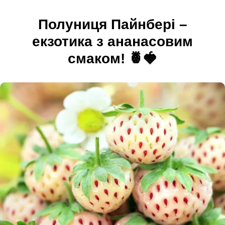
Полуниця Пайнбері –
екзотика з ананасовим
смаком! 🍍🍓