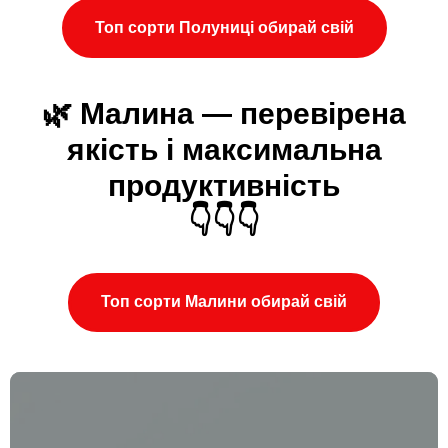
Топ сорти Полуниці обирай свій
🌿 Малина — перевірена
якість і максимальна
продуктивність
👇👇👇
Топ сорти Малини обирай свій