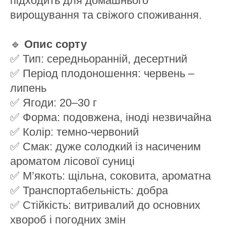
підходить для домашнього
вирощування та свіжого споживання.
🔹
Опис сорту
✅ Тип: середньоранній, десертний
✅ Період плодоношення: червень –
липень
✅ Ягоди: 20–30 г
✅ Форма: подовжена, іноді незвичайна
✅ Колір: темно-червоний
✅ Смак: дуже солодкий із насиченим
ароматом лісової суниці
✅ М’якоть: щільна, соковита, ароматна
✅ Транспортабельність: добра
✅ Стійкість: витривалий до основних
хвороб і погодних змін