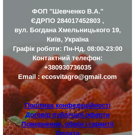
ФОП
"Шевченко В.А."
ЄДРПО
284017452803 ,
вул. Богдана Хмельницького 19
,
Київ, Україна
Графік роботи: Пн-Нд. 08:00-23:00
Контактний телефон:
+380930736035
Email :
ecosvitagro@gmail.com
Політика конфедеційності
Договір публічної оферти
Повернення, обмін і гарантії
Оплата