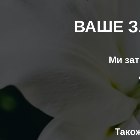
ВАШЕ З
Ми за
Також