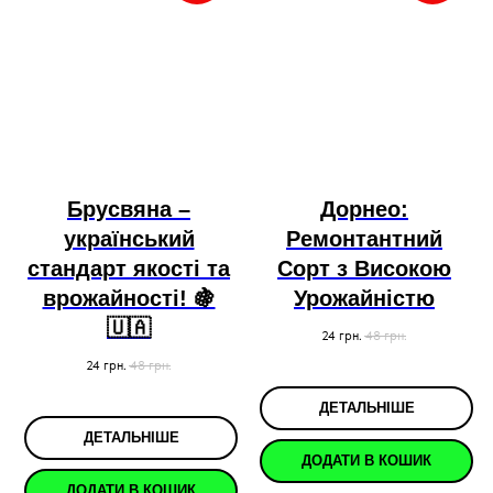
Брусвяна –
Дорнео:
український
Ремонтантний
стандарт якості та
Сорт з Високою
врожайності! 🍇
Урожайністю
🇺🇦
24
грн.
48
грн.
24
грн.
48
грн.
ДЕТАЛЬНІШЕ
ДЕТАЛЬНІШЕ
ДОДАТИ В КОШИК
ДОДАТИ В КОШИК