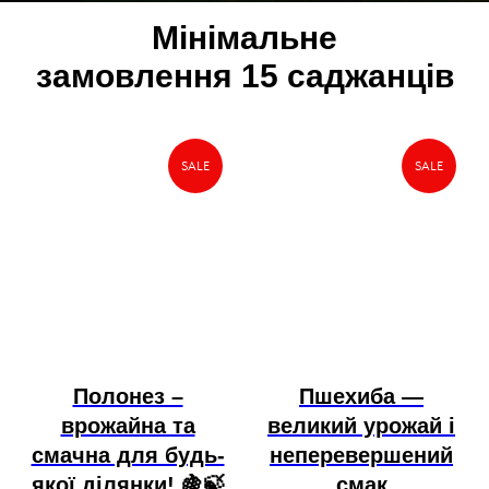
Мінімальне
замовлення 15 саджанців
SALE
SALE
Полонез –
Пшехиба —
врожайна та
великий урожай і
смачна для будь-
неперевершений
якої ділянки! 🍇🍃
смак