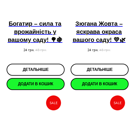
Богатир – сила та
Зюгана Жовта –
врожайність у
яскрава окраса
вашому саду! 🌳🍇
вашого саду! 💛🌿
24
грн.
48
грн.
24
грн.
48
грн.
ДЕТАЛЬНІШЕ
ДЕТАЛЬНІШЕ
ДОДАТИ В КОШИК
ДОДАТИ В КОШИК
SALE
SALE