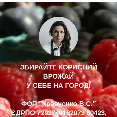
ЗБИРАЙТЕ КОРИСНИЙ
ВРОЖАЙ
У СЕБЕ НА ГОРОДІ
ФОП "Кравченко В.С."
ЄДРПО 7292740162073 80423,