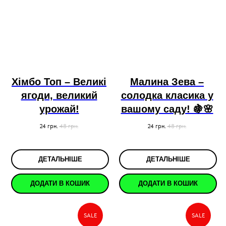
Хімбо Топ – Великі
Малина Зева –
ягоди, великий
солодка класика у
урожай!
вашому саду! 🍇🌸
24
грн.
48
грн.
24
грн.
48
грн.
ДЕТАЛЬНІШЕ
ДЕТАЛЬНІШЕ
ДОДАТИ В КОШИК
ДОДАТИ В КОШИК
SALE
SALE