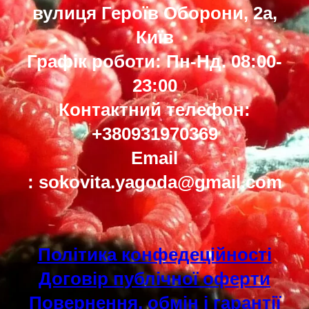
вулиця Героїв Оборони, 2а,
Київ
Графік роботи: Пн-Нд. 08:00-
23:00
Контактний телефон:
+380931970369
Email
: sokovita.yagoda@gmail.com
Політика конфедеційності
Договір публічної оферти
Повернення, обмін і гарантії