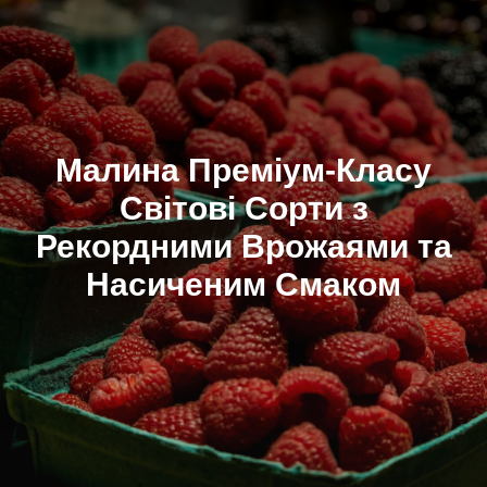
Малина Преміум-Класу
Світові Сорти з
Рекордними Врожаями та
Насиченим Смаком