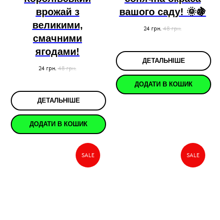
врожай з
вашого саду! 🌞🍇
великими,
24
грн.
48
грн.
смачними
ягодами!
ДЕТАЛЬНІШЕ
24
грн.
48
грн.
ДОДАТИ В КОШИК
ДЕТАЛЬНІШЕ
ДОДАТИ В КОШИК
SALE
SALE