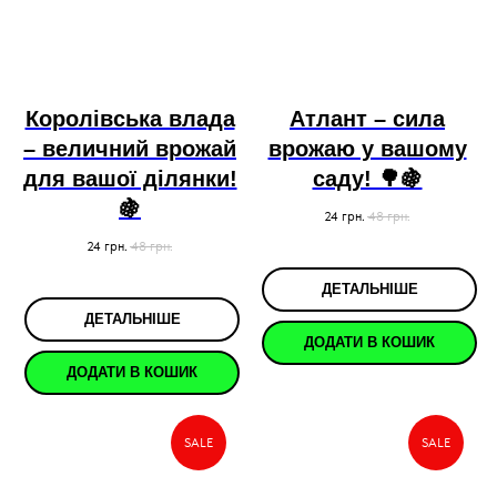
Королівська влада
Атлант – сила
– величний врожай
врожаю у вашому
для вашої ділянки!
саду! 🌳🍇
🍇
24
грн.
48
грн.
24
грн.
48
грн.
ДЕТАЛЬНІШЕ
ДЕТАЛЬНІШЕ
ДОДАТИ В КОШИК
ДОДАТИ В КОШИК
SALE
SALE