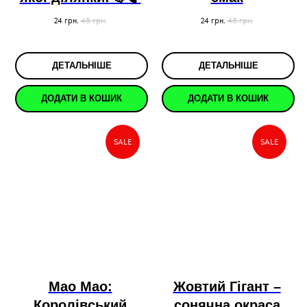
24
грн.
48
грн.
24
грн.
48
грн.
ДЕТАЛЬНІШЕ
ДЕТАЛЬНІШЕ
ДОДАТИ В КОШИК
ДОДАТИ В КОШИК
SALE
SALE
Мао Мао:
Жовтий Гігант –
Королівський
сонячна окраса