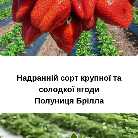
Надранній сорт крупної та
солодкої ягоди
Полуниця Брілла