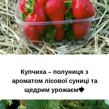
Купчиха – полуниця з
ароматом лісової суниці та
щедрим урожаєм🍓