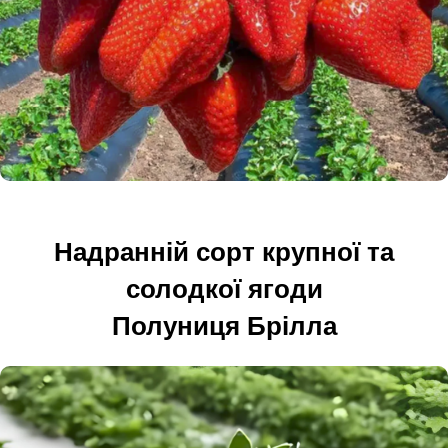
Надранній сорт крупної та
солодкої ягоди
Полуниця Брілла