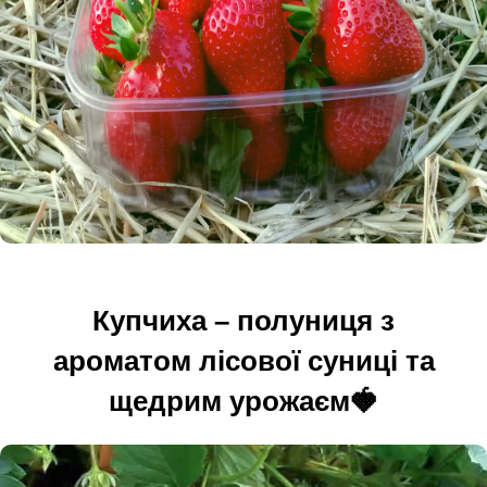
Купчиха – полуниця з
ароматом лісової суниці та
щедрим урожаєм🍓