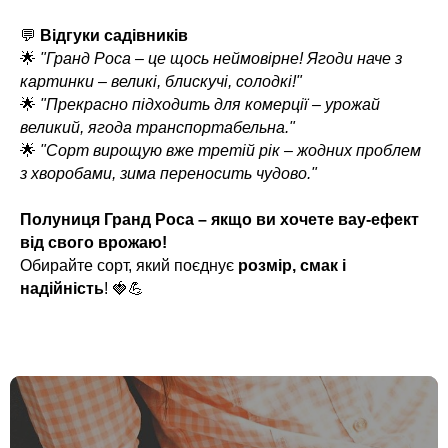
💬
Відгуки садівників
🌟
"Гранд Роса – це щось неймовірне! Ягоди наче з
картинки – великі, блискучі, солодкі!"
🌟
"Прекрасно підходить для комерції – урожай
великий, ягода транспортабельна."
🌟
"Сорт вирощую вже третій рік – жодних проблем
з хворобами, зима переносить чудово."
Полуниця Гранд Роса – якщо ви хочете вау-ефект
від свого врожаю!
Обирайте сорт, який поєднує
розмір, смак і
надійність
! 🍓💪