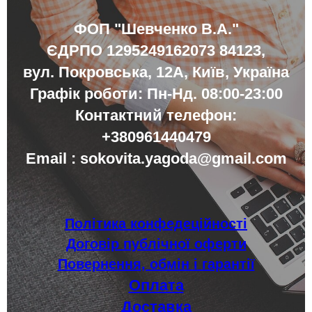
ФОП
"Шевченко В.А."
ЄДРПО
1295249162073 84123,
вул. Покровська, 12А, Київ, Україна
Графік роботи: Пн-Нд. 08:00-23:00
Контактний телефон:
+380961440479
Email :
sokovita.yagoda@gmail.com
Політика конфедеційності
Договір публічної оферти
Повернення, обмін і гарантії
Оплата
Доставка