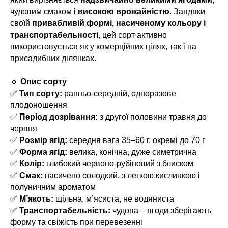
чудовим смаком і
високою врожайністю
. Завдяки
своїй
привабливій формі, насиченому кольору і
транспортабельності
, цей сорт активно
використовується як у комерційних цілях, так і на
присадибних ділянках.
🔹
Опис сорту
✅
Тип сорту:
ранньо-середній, одноразове
плодоношення
✅
Період дозрівання:
з другої половини травня до
червня
✅
Розмір ягід:
середня вага 35–60 г, окремі до 70 г
✅
Форма ягід:
велика, конічна, дуже симетрична
✅
Колір:
глибокий червоно-рубіновий з блиском
✅
Смак:
насичено солодкий, з легкою кислинкою і
полуничним ароматом
✅
М’якоть:
щільна, м’ясиста, не водяниста
✅
Транспортабельність:
чудова – ягоди зберігають
форму та свіжість при перевезенні