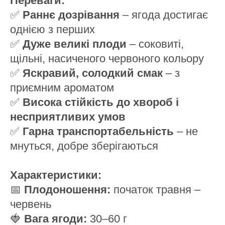
Переваги:
✅
Раннє дозрівання
– ягода достигає
однією з перших
✅
Дуже великі плоди
– соковиті,
щільні, насиченого червоного кольору
✅
Яскравий, солодкий смак
– з
приємним ароматом
✅
Висока стійкість до хвороб і
несприятливих умов
✅
Гарна транспортабельність
– не
мнуться, добре зберігаються
Характеристики:
📅
Плодоношення:
початок травня –
червень
🍓
Вага ягоди:
30–60 г