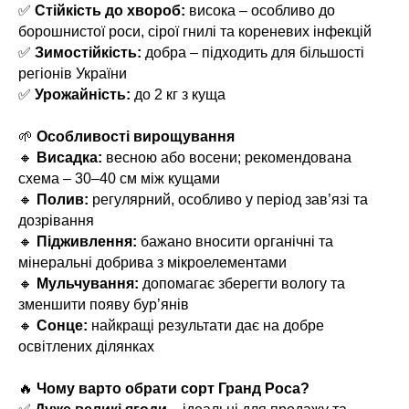
✅
Стійкість до хвороб:
висока – особливо до
борошнистої роси, сірої гнилі та кореневих інфекцій
✅
Зимостійкість:
добра – підходить для більшості
регіонів України
✅
Урожайність:
до 2 кг з куща
🌱
Особливості вирощування
🔸
Висадка:
весною або восени; рекомендована
схема – 30–40 см між кущами
🔸
Полив:
регулярний, особливо у період зав’язі та
дозрівання
🔸
Підживлення:
бажано вносити органічні та
мінеральні добрива з мікроелементами
🔸
Мульчування:
допомагає зберегти вологу та
зменшити появу бур’янів
🔸
Сонце:
найкращі результати дає на добре
освітлених ділянках
🔥
Чому варто обрати сорт Гранд Роса?