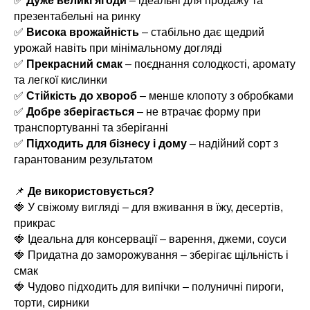
✅
Дуже великі ягоди
– ідеальні для продажу та
презентабельні на ринку
✅
Висока врожайність
– стабільно дає щедрий
урожай навіть при мінімальному догляді
✅
Прекрасний смак
– поєднання солодкості, аромату
та легкої кислинки
✅
Стійкість до хвороб
– менше клопоту з обробками
✅
Добре зберігається
– не втрачає форму при
транспортуванні та зберіганні
✅
Підходить для бізнесу і дому
– надійний сорт з
гарантованим результатом
📌
Де використовується?
🍓 У свіжому вигляді – для вживання в їжу, десертів,
прикрас
🍓 Ідеальна для консервації – варення, джеми, соуси
🍓 Придатна до заморожування – зберігає щільність і
смак
🍓 Чудово підходить для випічки – полуничні пироги,
торти, сирники