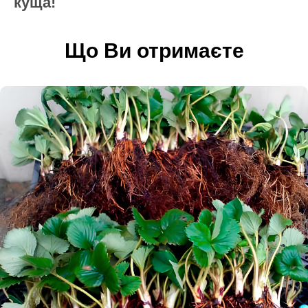
куща!
Що Ви отримаєте