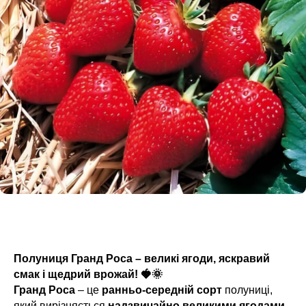
Полуниця Гранд Роса – великі ягоди, яскравий
смак і щедрий врожай! 🍓🌞
Гранд Роса
– це
ранньо-середній сорт
полуниці,
який вирізняється
надзвичайно великими ягодами
,