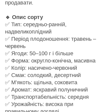
продавати.
🔹 Опис сорту
✅ Тип: середньо-ранній,
надвеликоплідний
✅ Період плодоношення: травень –
червень
✅ Ягоди: 50–100 г і більше
✅ Форма: округло-конічна, масивна
✅ Колір: насичено-червоний
✅ Смак: солодкий, десертний
✅ М’якоть: щільна, соковита
✅ Аромат: яскравий полуничний
✅ Транспортабельність: середня
✅ Урожайність: висока при
правильному догляді