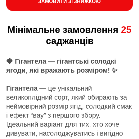
ЗАМОВИТИ ЗІ ЗНИЖКОЮ
Мінімальне замовлення
25
саджанців
🍓 Гігантела — гігантські солодкі
ягоди, які вражають розміром! ✨
Гігантела
— це унікальний
великоплідний сорт, який обирають за
неймовірний розмір ягід, солодкий смак
і ефект “вау” з першого збору.
Ідеальний варіант для тих, хто хоче
дивувати, насолоджуватись і вигідно