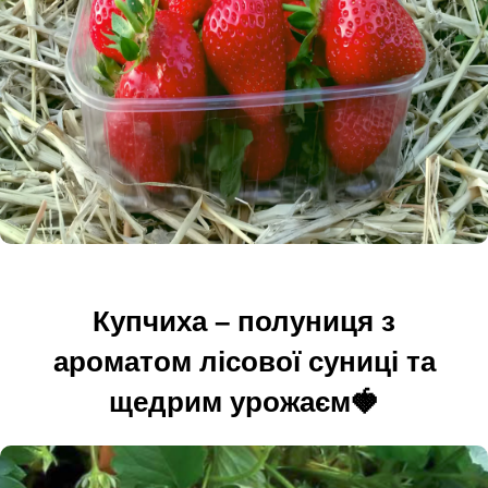
Купчиха – полуниця з
ароматом лісової суниці та
щедрим урожаєм🍓