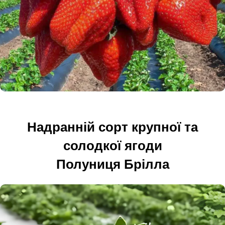
Надранній сорт крупної та
солодкої ягоди
Полуниця Брілла