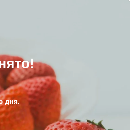
нято!
 дня.
.