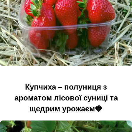
Купчиха – полуниця з
ароматом лісової суниці та
щедрим урожаєм🍓