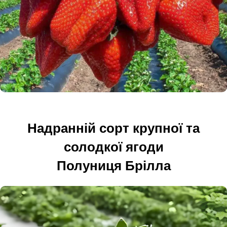
Надранній сорт крупної та
солодкої ягоди
Полуниця Брілла