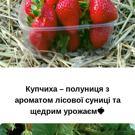
Купчиха – полуниця з
ароматом лісової суниці та
щедрим урожаєм🍓