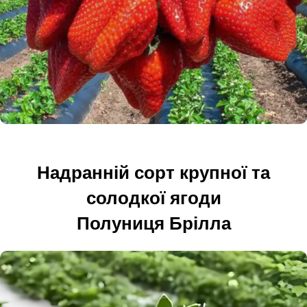
Надранній сорт крупної та
солодкої ягоди
Полуниця Брілла